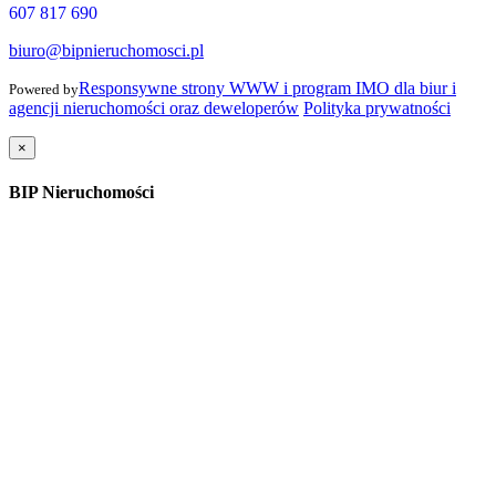
607 817 690
biuro@bipnieruchomosci.pl
Responsywne strony WWW i program IMO dla biur i
Powered by
agencji nieruchomości oraz deweloperów
Polityka prywatności
×
BIP Nieruchomości